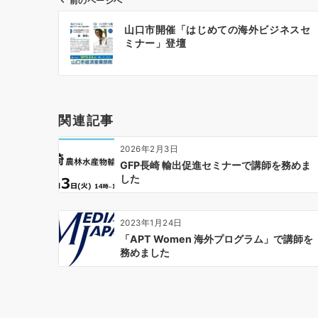
前のページへ
投
山口市開催「はじめての海外ビジネスセ
稿
ミナー」登壇
ナ
ビ
ゲ
ー
関連記事
シ
ョ
2026年2月3日
ン
GFP長崎 輸出促進セミナーで講師を務めま
した
2023年1月24日
「APT Women 海外プログラム」で講師を
務めました