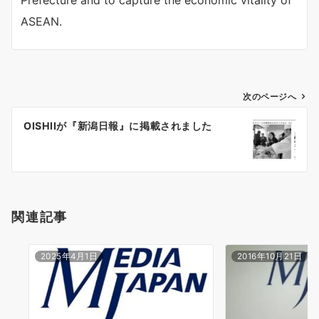
ASEAN.
投
次のページへ
稿
OISHIIが『新潟日報』に掲載されました
ナ
ビ
ゲ
ー
シ
関連記事
ョ
ン
2025年4月1日
2016年10月21日