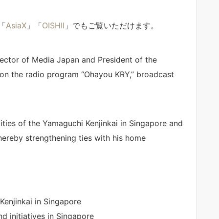
「
AsiaX
」「
OISHII
」でもご覧いただけます。
rector of Media Japan and President of the
 on the radio program “Ohayou KRY,” broadcast
ities of the Yamaguchi Kenjinkai in Singapore and
thereby strengthening ties with his home
 Kenjinkai in Singapore
d initiatives in Singapore