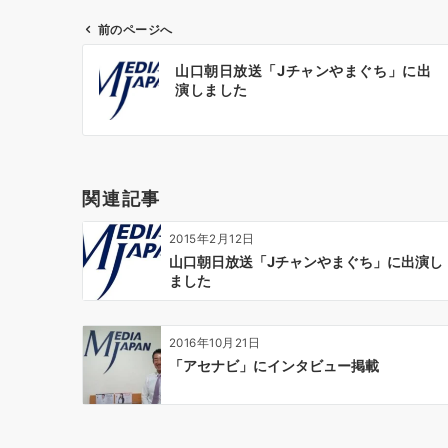
前のページへ
投
山口朝日放送「Jチャンやまぐち」に出
稿
演しました
ナ
ビ
ゲ
ー
関連記事
シ
ョ
2015年2月12日
ン
山口朝日放送「Jチャンやまぐち」に出演し
ました
2016年10月21日
「アセナビ」にインタビュー掲載