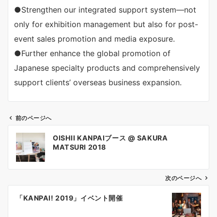
●Strengthen our integrated support system—not
only for exhibition management but also for post-
event sales promotion and media exposure.
●Further enhance the global promotion of
Japanese specialty products and comprehensively
support clients’ overseas business expansion.
前のページへ
投
OISHII KANPAIブース @ SAKURA
稿
MATSURI 2018
ナ
ビ
ゲ
次のページへ
ー
「KANPAI! 2019」イベント開催
シ
ョ