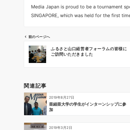
Media Japan is proud to be a tournament s
SINGAPORE, which was held for the first time
前のページへ
投
ふるさと山口経営者フォーラムの皆様に
稿
ご訪問いただきました
ナ
ビ
ゲ
ー
関連記事
シ
ョ
2019年8月27日
ン
亜細亜大学の学生がインターンシップに参
加
2019年3月2日